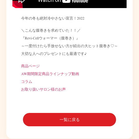
今年の冬も絶対冷やさない宣言！2022
＼こんな腹巻きを求めていた！！／
『Revi-Cellウォーマー（腹巻き）』
～一度付けたら手放せない方が続出の大ヒット腹巻き♡～
大切な人へのプレゼントにも最適です♪
商品ページ
AW期間限定商品ラインナップ動画
コラム
お取り扱いサロン様のお声
一覧に戻る