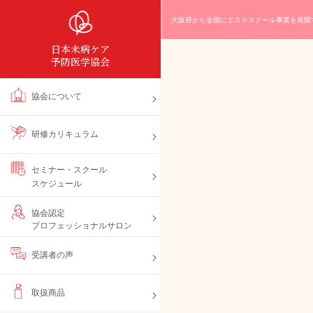
大阪府から全国にエステスクール事業を展開
日本未病ケア
予防医学協会
協会について
研修カリキュラム
セミナー・スクール
スケジュール
協会認定
プロフェッショナルサロン
受講者の声
取扱商品