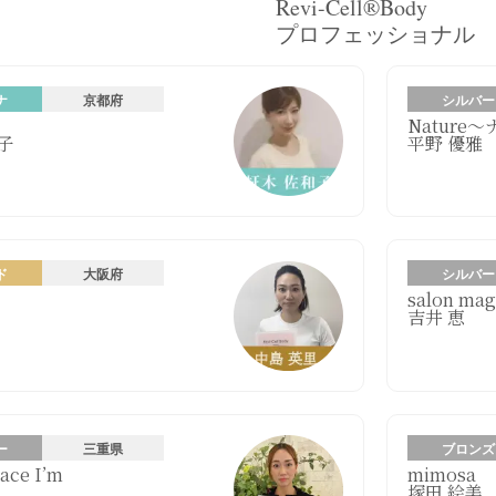
Revi-Cell®Body
プロフェッショナル
ナ
京都府
シルバー
Nature
子
平野 優雅
ド
大阪府
シルバー
salon mag
吉井 恵
ー
三重県
ブロンズ
ace I’m
mimosa
塚田 絵美