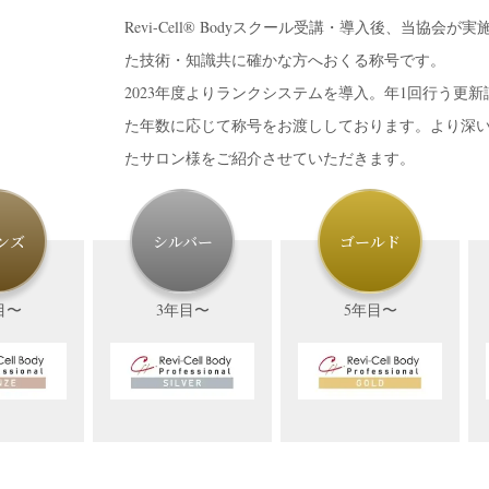
Revi-Cell® Bodyスクール受講・導入後、当協会
た技術・知識共に確かな方へおくる称号です。
2023年度よりランクシステムを導入。年1回行う更
た年数に応じて称号をお渡ししております。より深
たサロン様をご紹介させていただきます。
ンズ
シルバー
ゴールド
目〜
3年目〜
5年目〜