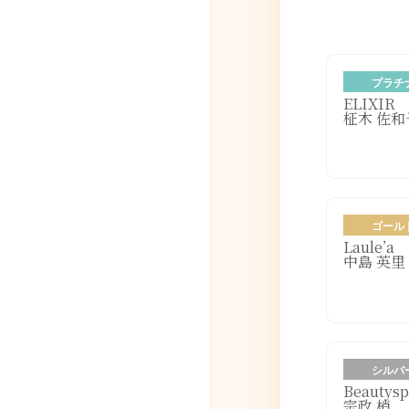
プラチ
ELIXIR
柾木 佐和
ゴール
Laule’a
中島 英里
シルバ
Beautysp
宗政 梢