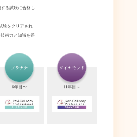
が実施する試験に合格し
新試験をクリアされ
い技術力と知識を得
プラチナ
ダイヤモンド
8年目〜
11年目～