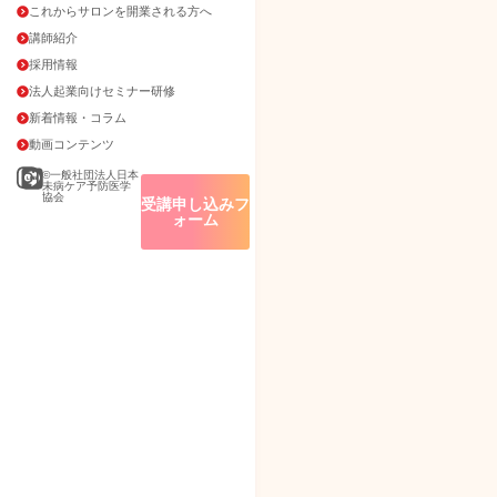
これからサロンを開業される方へ
講師紹介
採用情報
法人起業向けセミナー研修
新着情報・コラム
動画コンテンツ
©一般社団法人日本
未病ケア予防医学
協会
受講申し込みフ
ォーム