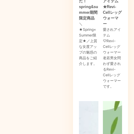
た！
アイテム
spring&su
★Revi-
mmer期間
Cellレッグ
限定商品
ウォーマ
＼
ー
★Spring×
愛されアイ
Summer限
テム
定★／上質
♡Revi-
な女度アッ
Cellレッグ
プの魅惑の
ウォーマー
商品をご紹
老若男女問
介します。
わず愛され
るRevi-
Cellレッグ
ウォーマー
です。