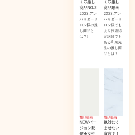
く♡推し
く♡推し
商品NO.2
商品動画
2023.アン
2023.アン
バサダーサ
バサダーサ
ロン様の推
ロン様でも
し商品と
あり技術認
は？!
定講師でも
ある和泉先
生の推し商
品とは？
商品動画
商品動画
NEWバー
絶対むく
ジョン配
ませない
信★女性
宣言？！