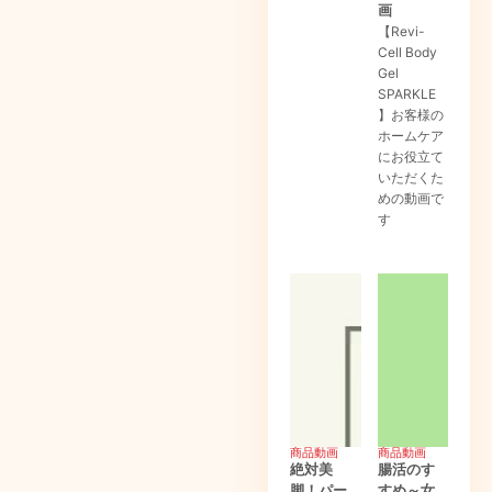
画
【Revi-
Cell Body
Gel
SPARKLE
】お客様の
ホームケア
にお役立て
いただくた
めの動画で
す
商品動画
商品動画
絶対美
腸活のす
脚！パー
すめ～女