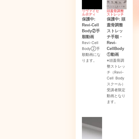
リヴァイセ
頭蓋骨調整
ルボディ
ストレッチ
保護中:
保護中: 頭
Revi-Cell
蓋骨調整
Body②手
ストレッ
順動画
チ手順・
Revi-Cell
Revi-
Body②手
CellBody
順動画にな
①動画
ります。
※頭蓋骨調
整ストレッ
チ（Revi-
Cell Body
スクール）
受講者限定
動画となり
ます。