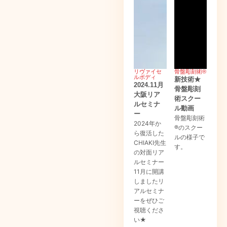
リヴァイセ
骨盤彫刻術®
ルボディ
新技術★
2024.11月
骨盤彫刻
大阪リア
術スクー
ルセミナ
ル動画
ー
骨盤彫刻術
2024年か
®のスクー
ら復活した
ルの様子で
CHIAKI先生
す。
の対面リア
ルセミナー
11月に開講
しましたリ
アルセミナ
ーをぜひご
視聴くださ
い★