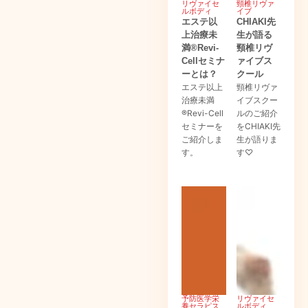
リヴァイセ
頸椎リヴァ
ルボディ
イブ
エステ以
CHIAKI先
上治療未
生が語る
満®Revi-
頸椎リヴ
Cellセミナ
ァイブス
ーとは？
クール
エステ以上
頸椎リヴァ
治療未満
イブスクー
®Revi-Cell
ルのご紹介
セミナーを
をCHIAKI先
ご紹介しま
生が語りま
す。
す♡
予防医学栄
リヴァイセ
養セラピス
ルボディ