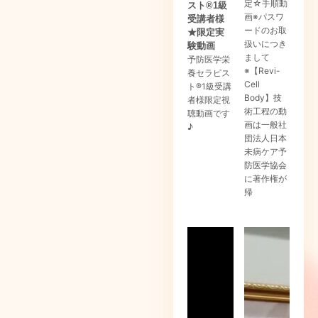
定☆手順動
スト®1級
画※パスワ
受講者様
ードのお取
★限定実
扱いにつき
験動画
まして
予防医学栄
※【Revi-
養セラピス
Cell
ト®1級受講
Body】技
者様限定視
術工程の動
聴動画です
画は一般社
♪
団法人日本
未病ケア予
防医学協会
に著作権が
帰