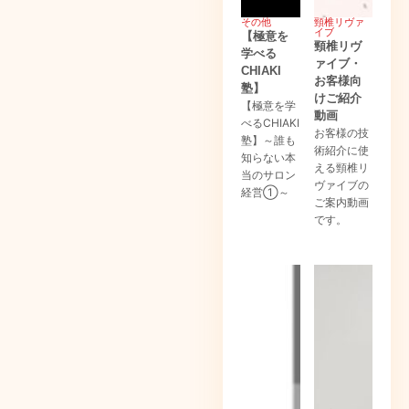
その他
頸椎リヴァ
イブ
【極意を
頸椎リヴ
学べる
ァイブ・
CHIAKI
お客様向
塾】
けご紹介
【極意を学
動画
べるCHIAKI
お客様の技
塾】～誰も
術紹介に使
知らない本
える頸椎リ
当のサロン
ヴァイブの
経営①～
ご案内動画
です。