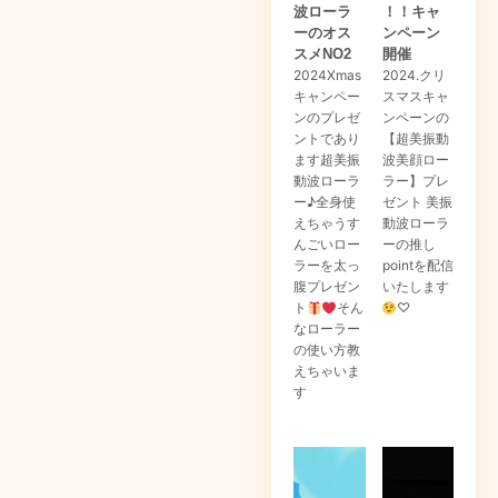
波ローラ
！！キャ
ーのオス
ンペーン
スメNO2
開催
2024Xmas
2024.クリ
キャンペー
スマスキャ
ンのプレゼ
ンペーンの
ントであり
【超美振動
ます超美振
波美顔ロー
動波ローラ
ラー】プレ
ー♪全身使
ゼント 美振
えちゃうす
動波ローラ
んごいロー
ーの推し
ラーを太っ
pointを配信
腹プレゼン
いたします
ト
そん
♡
なローラー
の使い方教
えちゃいま
す