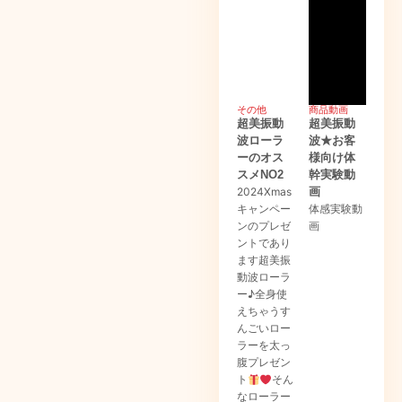
その他
商品動画
超美振動
超美振動
波ローラ
波★お客
ーのオス
様向け体
スメNO2
幹実験動
2024Xmas
画
キャンペー
体感実験動
ンのプレゼ
画
ントであり
ます超美振
動波ローラ
ー♪全身使
えちゃうす
んごいロー
ラーを太っ
腹プレゼン
ト
そん
なローラー