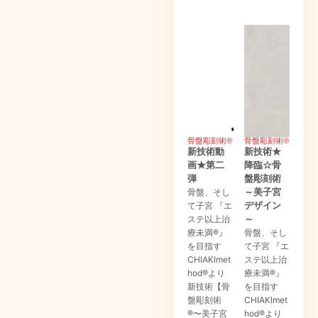
骨盤彫刻術®
骨盤彫刻術®
新技術動
新技術★
画★第二
降臨☆骨
弾
盤彫刻術
骨盤、そし
～美子宮
て子宮 『エ
デザイン
ステ以上治
～
療未満®』
骨盤、そし
を目指す
て子宮 『エ
CHIAKImet
ステ以上治
hod®より
療未満®』
新技術【骨
を目指す
盤彫刻術
CHIAKImet
®〜美子宮
hod®より