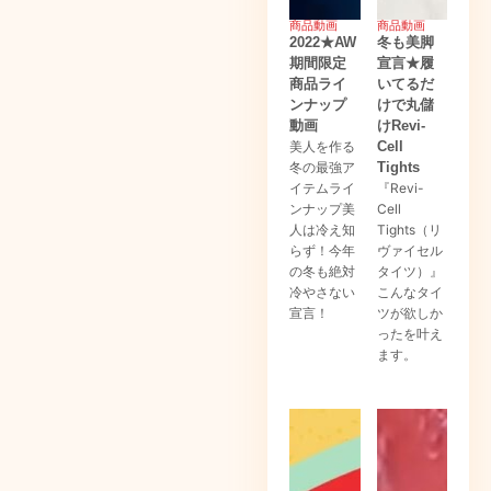
商品動画
商品動画
2022★AW
冬も美脚
期間限定
宣言★履
商品ライ
いてるだ
ンナップ
けで丸儲
動画
けRevi-
美人を作る
Cell
冬の最強ア
Tights
イテムライ
『Revi-
ンナップ美
Cell
人は冷え知
Tights（リ
らず！今年
ヴァイセル
の冬も絶対
タイツ）』
冷やさない
こんなタイ
宣言！
ツが欲しか
ったを叶え
ます。