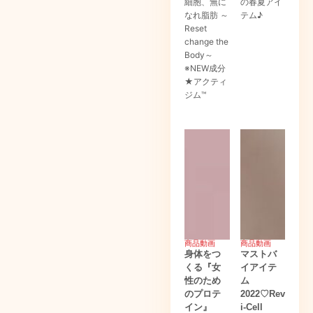
細胞、無に
の春夏アイ
なれ脂肪 ～
テム♪
Reset
change the
Body～
※NEW成分
★アクティ
ジム™
商品動画
商品動画
身体をつ
マストバ
くる『女
イアイテ
性のため
ム
のプロテ
2022♡Rev
イン』
i-Cell