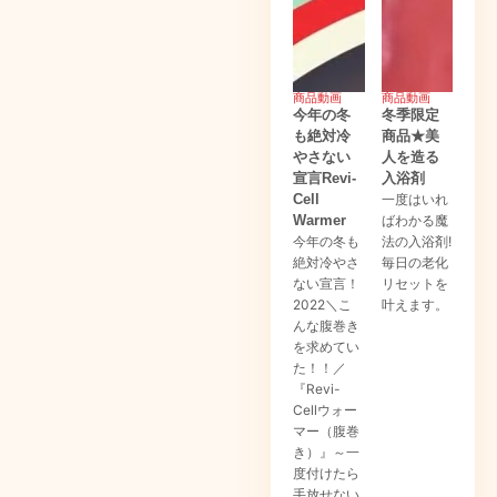
商品動画
商品動画
今年の冬
冬季限定
も絶対冷
商品★美
やさない
人を造る
宣言Revi-
入浴剤
Cell
一度はいれ
Warmer
ばわかる魔
今年の冬も
法の入浴剤!
絶対冷やさ
毎日の老化
ない宣言！
リセットを
2022＼こ
叶えます。
んな腹巻き
を求めてい
た！！／
『Revi-
Cellウォー
マー（腹巻
き）』～一
度付けたら
手放せない