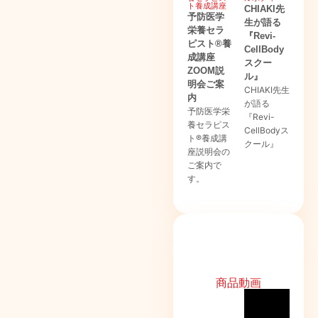
ト養成講座
CHIAKI先
予防医学
生が語る
栄養セラ
『Revi-
ピスト®養
CellBody
成講座
スクー
ZOOM説
ル』
明会ご案
CHIAKI先生
内
が語る
予防医学栄
『Revi-
養セラピス
CellBodyス
ト®養成講
クール』
座説明会の
ご案内で
す。
商品動画