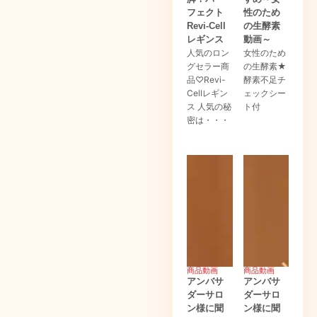
フェクト
性のため
Revi-Cell
の生酵素
レギンス
動画～
人気のロン
女性のため
グセラー商
の生酵素★
品♡Revi-
酵素不足チ
Cellレギン
ェックシー
ス 人気の秘
ト付
密は・・・
商品動画
商品動画
アンバサ
アンバサ
ダーサロ
ダーサロ
ン様に聞
ン様に聞