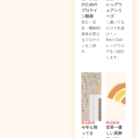
のための
レッグウ
プロテイ
ェアシリ
ン動画
ーズ
安心・安
＼履いてる
全・機能性!
だけで丸儲
身体を変え
け！／
るプロテイ
Revi-Cell
ンをご紹
レッグウエ
介。
アをご紹介
します。
商品動画
商品動画
今年も帰
世界一優
ってき
しい美脚