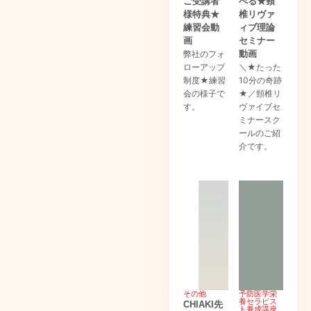
ご受講者
べる★頸
様特典★
椎リヴァ
練習会動
ィブ理論
画
セミナー
弊社のフォ
動画
ローアップ
＼★たった
制度★練習
10分の奇跡
会の様子で
★／頸椎リ
す。
ヴァイブセ
ミナースク
ールのご紹
介です。
その他
予防医学栄
養セラピス
CHIAKI先
ト養成講座