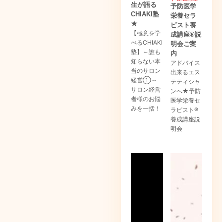
生が語る
予防医学
CHIAKI塾
栄養セラ
★
ピスト養
【極意を学
成講座®説
べるCHIAKI
明会ご案
塾】～誰も
内
知らない本
アドバイス
当のサロン
出来るエス
経営①～
テティシャ
サロン経営
ンへ★予防
者様のお悩
医学栄養セ
みを一括！
ラピスト®
養成講座説
明会