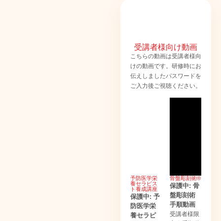
受講者様向け動画
こちらの動画は受講者様向
けの動画です。研修時にお
伝えしましたパスワードを
ご入力後ご視聴ください。
予防医学栄
骨盤彫刻術®
養セラピス
保護中: 骨
ト養成講座
盤彫刻術
保護中: 予
手順動画
防医学栄
受講者様限
養セラピ