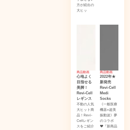
方が続出の
大ヒッ
商品動画
商品動画
心地よく
2022年★
目指せる
新発売
美脚！
Revi-Cell
Revi-Cell
Medi
レギンス
Socks
不動の人気
《一般医療
大ヒット商
機器×超美
品！Revi-
振動波》夢
Cellレギン
のコラボ
スをご紹介
♥『新商品