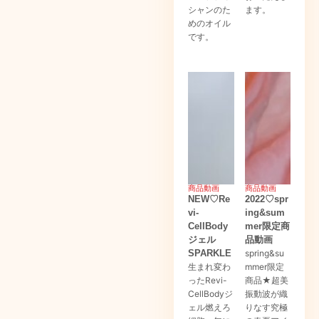
シャンのた
ます。
めのオイル
です。
商品動画
商品動画
NEW♡Re
2022♡spr
vi-
ing&sum
CellBody
mer限定商
ジェル
品動画
SPARKLE
spring&su
生まれ変わ
mmer限定
ったRevi-
商品★超美
CellBodyジ
振動波が織
ェル燃えろ
りなす究極