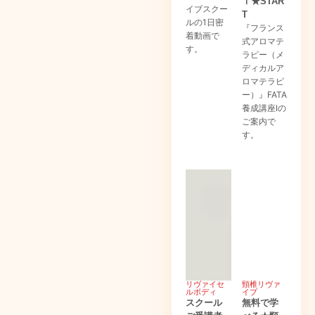
Ⅰ★STAR
イブスクー
T
ルの1日密
『フランス
着動画で
式アロマテ
す。
ラピー（メ
ディカルア
ロマテラピ
ー）』FATA
養成講座Ⅰの
ご案内で
す。
リヴァイセ
頸椎リヴァ
ルボディ
イブ
スクール
無料で学