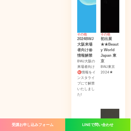
その他
その他
2024BWJ
初出展
大阪来場
★★Beaut
者向け㊙
y World
情報解禁
Japan 東
BWJ大阪の
京
来場者向け
BWJ東京
㊙情報をイ
2024★
ンスタライ
ブにて解禁
いたしまし
た!
受講お申し込みフォーム
LINEで問い合わせ