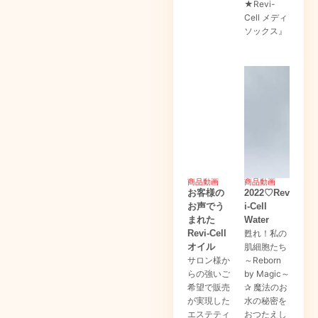
★Revi-
Cell メディ
ソックス』
商品動画
商品動画
お客様の
2022♡Rev
お声でう
i-Cell
まれた
Water
Revi-Cell
甦れ！私の
オイル
肌細胞たち
サロン様か
～Reborn
らの強いご
by Magic～
希望で販売
✰ 魔法のお
が実現した
水の秘密を
エステティ
おつたえし