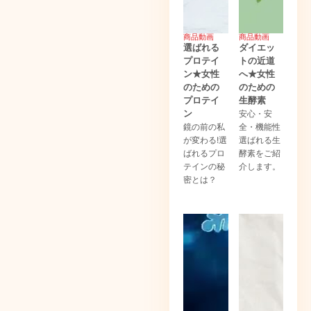
商品動画
商品動画
選ばれる
ダイエッ
プロテイ
トの近道
ン★女性
へ★女性
のための
のための
プロテイ
生酵素
ン
安心・安
鏡の前の私
全・機能性
が変わる!選
選ばれる生
ばれるプロ
酵素をご紹
テインの秘
介します。
密とは？