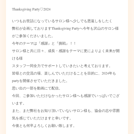
Thanksgiving Party♡2024
いつもお世話になっているサロン様へ少しでも恩返しをしたく
弊社が企画しておりますThanksgiving Partyへ今年も沢山のサロン様
がご参加くださいました。
今年のテーマは『感謝』と『挑戦』！！
サロン様と共に日々、成長・感謝をテーマに更によりよく未来が開
ける様
スタッフ一同全力でサポートしていきたいと考えております。
皆様との交流の場、楽しんでいただけることを目的に、2024年も
partyを開催させていただきました。
思い出の一部を動画にて配信。
今回、ご参加いただけなかったサロン様へも感謝でいっぱいでござ
います。
また、まだ弊社をお知り頂いていないサロン様も、協会の志や雰囲
気を感じていただけますと幸いです。
今後とも何卒よろしくお願い致します。