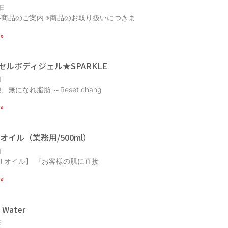
0日
商品のご案内 ※商品のお取り扱いにつきま
»
セルボディジェル★SPARKLE
0日
無になれ脂肪 ～Reset chang
»
ellオイル（業務用/500ml）
4日
Cell オイル】 『お客様の肌に直接
»
l Water
日