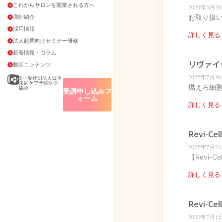
これからサロンを開業される方へ
2023年3月2
お取り扱い
講師紹介
採用情報
詳しく見る 
法人起業向けセミナー研修
新着情報・コラム
リヴァイ
動画コンテンツ
2022年7月3
©一般社団法人日本
未病ケア予防医学
燃えろ細胞、
協会
受講申し込みフ
ォーム
詳しく見る 
Revi-C
2022年7月2
【Revi-
詳しく見る 
Revi-Cel
2022年7月1