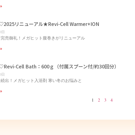
»
025リニューアル★Revi-Cell Warmer+ION
10日
ン完売御礼！メガヒット腹巻きがリニューアル
»
Revi-Cell Bath：600ｇ（付属スプーン付/約30回分）
10日
続出！メガヒット入浴剤 寒い冬のお悩みと
»
1
2
3
4