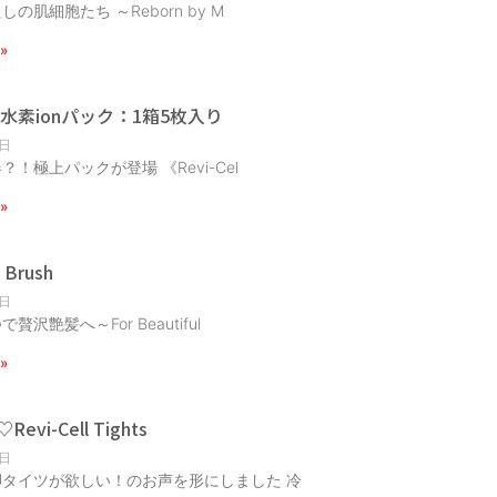
の肌細胞たち ～Reborn by M
»
ell水素ionパック：1箱5枚入り
9日
！極上パックが登場 《Revi-Cel
»
l Brush
9日
贅沢艶髪へ～For Beautiful
»
vi-Cell Tights
5日
タイツが欲しい！のお声を形にしました 冷