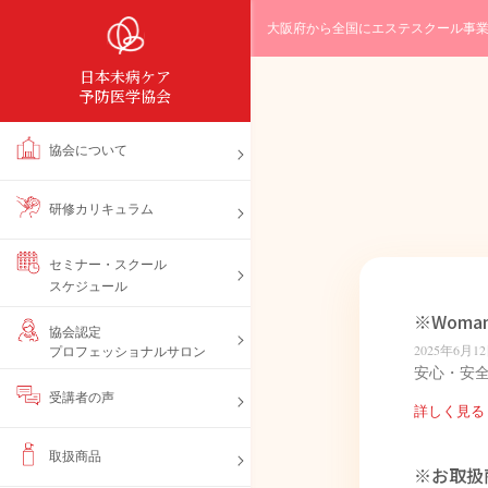
大阪府から全国にエステスクール事
日本未病ケア
予防医学協会
協会について
研修カリキュラム
セミナー・スクール
スケジュール
※Woma
協会認定
2025年6月1
プロフェッショナルサロン
安心・安全
受講者の声
詳しく見る 
取扱商品
※お取扱