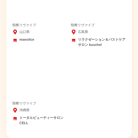
頸椎リヴァイブ
頸椎リヴァイブ
山口県
広島県
manolice
リラクゼーション＆バストケア
サロン kuschel
頸椎リヴァイブ
沖縄県
トータルビューティーサロン
CELL