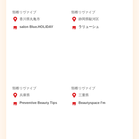
頸椎リヴァイブ
頸椎リヴァイブ
香川県丸亀市
静岡県駿河区
salon Blue.HOLIDAY
ラリューシュ
頸椎リヴァイブ
頸椎リヴァイブ
兵庫県
三重県
Preventive Beauty Tips
Beautyspace I'm