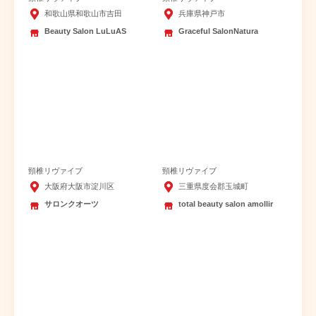
和歌山県和歌山市吉田
兵庫県神戸市
Beauty Salon LuLuAS
Graceful SalonNatura
頸椎リヴァイブ
頸椎リヴァイブ
大阪府大阪市淀川区
三重県度会郡玉城町
サロンクオーツ
total beauty salon amollir