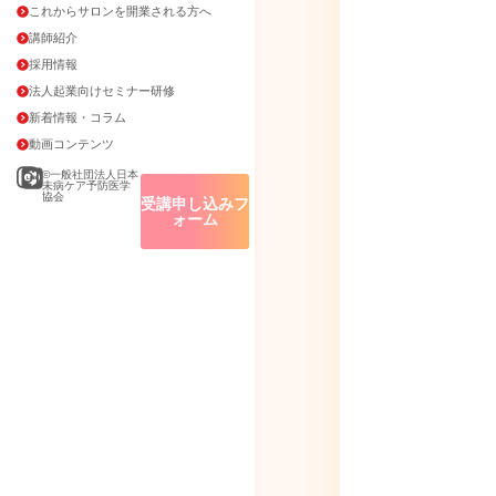
これからサロンを開業される方へ
講師紹介
採用情報
法人起業向けセミナー研修
新着情報・コラム
動画コンテンツ
©一般社団法人日本
未病ケア予防医学
協会
受講申し込みフ
ォーム