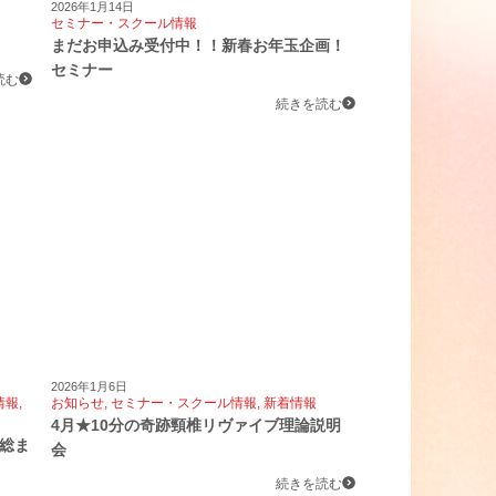
2026年1月14日
セミナー・スクール情報
まだお申込み受付中！！新春お年玉企画！
セミナー
読む
続きを読む
2026年1月6日
情報
,
お知らせ
,
セミナー・スクール情報
,
新着情報
4月★10分の奇跡頸椎リヴァイブ理論説明
総ま
会
続きを読む