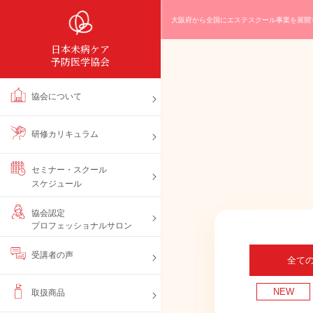
大阪府から全国にエステスクール事業を展開
日本未病ケア
予防医学協会
協会について
研修カリキュラム
セミナー・スクール
スケジュール
協会認定
プロフェッショナルサロン
受講者の声
全て
NEW
取扱商品