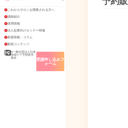
予約販売
これからサロンを開業される方へ
講師紹介
採用情報
法人起業向けセミナー研修
新着情報・コラム
動画コンテンツ
©一般社団法人日本
未病ケア予防医学
協会
受講申し込みフ
ォーム