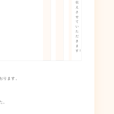
伝
え
さ
せ
て
い
た
だ
き
ま
す！
おります。
した。