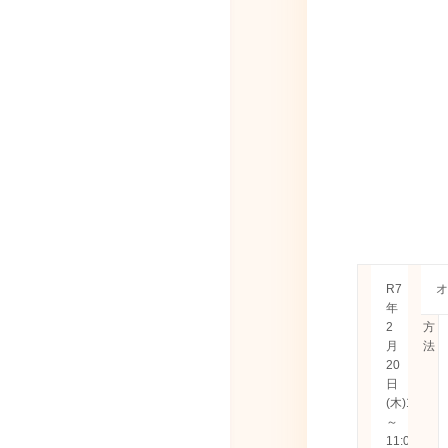
開
R7
開
催
年
催
日
2
方
時
月
法
20
日
(木)10:00
～
11:00