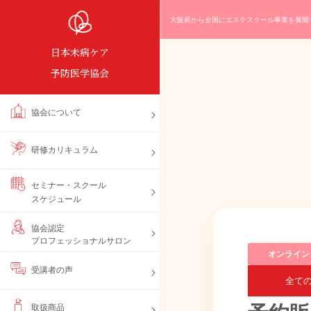
大阪府から全国にエステスクール事業を展開
日本未病ケア
予防医学協会
協会について
研修カリキュラム
セミナー・スクール
スケジュール
協会認定
プロフェッショナルサロン
オンライン
受講者の声
全て
取扱商品