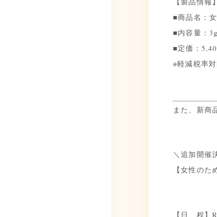
【製品情報
■商品名：女
■内容量：3
■定価：5,4
※軽減税率
また、新商
＼追加開催
【女性のための
【日 程】R7年