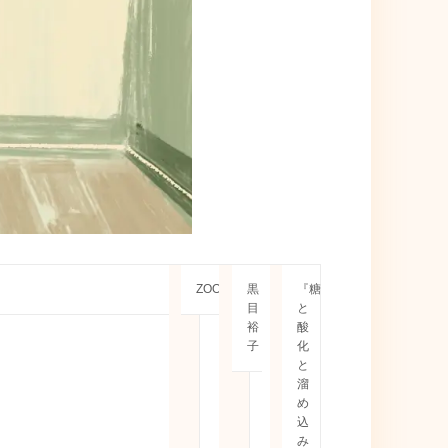
会
ZOOM
講
黒
セ
『糖
場
師
目
ミ
と
裕
ナ
酸
子
ー
化
概
と
要
溜
め
込
み