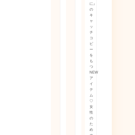
に』
の
キ
ャ
ッ
チ
コ
ピ
ー
を
も
つ
NEW
ア
イ
テ
ム
♡
女
性
の
た
め