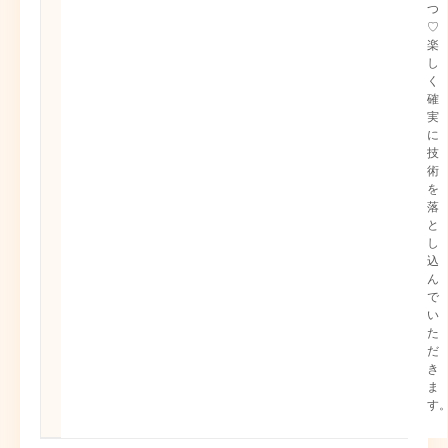
つ
♡
楽
し
く
確
実
に
技
術
を
落
と
し
込
ん
で
い
た
だ
き
ま
す