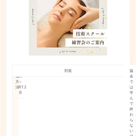
開
開
R6.12
対面
会
講
セ
大
技
協
催
催
月
場
師
ミ
阪
術
会
日
方
～
ナ
東
講
で
時
法
R7.2
ー
京
師
は
月
概
学
要
ん
で
終
わ
ら
な
い