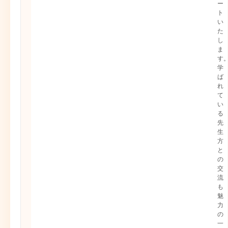
ー
ト
い
た
し
ま
す
学
ば
れ
て
い
る
先
生
方
と
の
交
流
も
魅
力
の
一