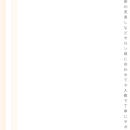
術
の
見
直
し
な
ど
サ
ロ
ン
様
に
合
わ
せ
て
小
人
数
で
丁
寧
に
サ
ポ