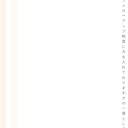
フ
ォ
ロ
ー
ア
ッ
プ
制
度
に
力
を
入
れ
て
お
り
ま
す
そ
の
一
環
と
し