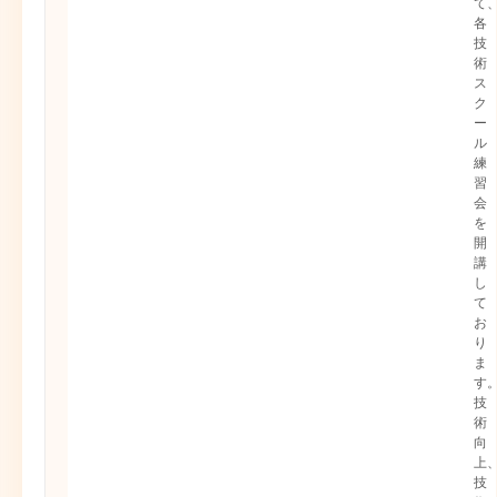
て
各
技
術
ス
ク
ー
ル
練
習
会
を
開
講
し
て
お
り
ま
す
技
術
向
上
技