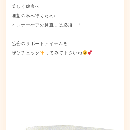
美しく健康へ
理想の私へ導くために
インナーケアの見直しは必須！！
⁡
協会のサポートアイテムを
ぜひチェック
してみて下さいね
︎
動
画
プ
レ
ー
ヤ
ー