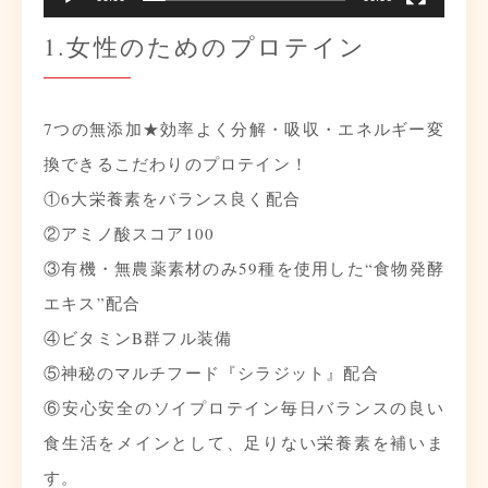
1.女性のためのプロテイン
7つの無添加★
効率よく分解・吸収・エネルギー変
換できる
こだわりのプロテイン！
①6大栄養素をバランス良く配合
②アミノ酸スコア100
③有機・無農薬素材のみ59種を使用した
“食物発酵
エキス”配合
④ビタミンB群フル装備
⑤神秘のマルチフード『シラジット』配合
⑥安心安全のソイプロテイン
毎日バランスの良い
食生活を
メインとして、足りない栄養素を補いま
す。