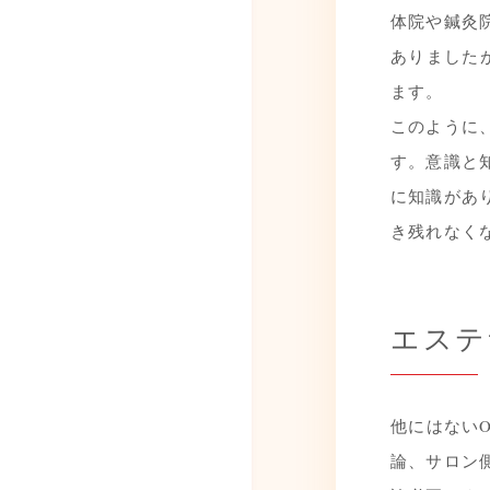
体院や鍼灸
ありました
ます。
このように
す。意識と
に知識があ
き残れなく
エステ
他にはない
論、サロン