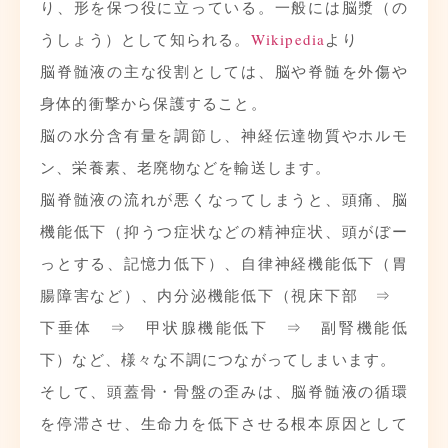
り、形を保つ役に立っている。一般には脳漿（の
うしょう）として知られる。
Wikipedia
より
脳脊髄液の主な役割としては、脳や脊髄を外傷や
身体的衝撃から保護すること。
脳の水分含有量を調節し、神経伝達物質やホルモ
ン、栄養素、老廃物などを輸送します。
脳脊髄液の流れが悪くなってしまうと、頭痛、脳
機能低下（抑うつ症状などの精神症状、頭がぼー
っとする、記憶力低下）、自律神経機能低下（胃
腸障害など）、内分泌機能低下（視床下部 ⇒
下垂体 ⇒ 甲状腺機能低下 ⇒ 副腎機能低
下）など、様々な不調につながってしまいます。
そして、頭蓋骨・骨盤の歪みは、脳脊髄液の循環
を停滞させ、生命力を低下させる根本原因として