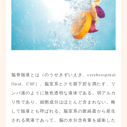
脳脊髄液とは（のうせきずいえき、cerebrospinal
fluid、CSF）、脳室系とクモ膜下腔を満たす、リ
ンパ液のように無色透明な液体である。弱アルカ
リ性であり、細胞成分はほとんど含まれない。略
して髄液とも呼ばれる。脳室系の脈絡叢から産生
される廃液であって、脳の水分含有量を緩衝した