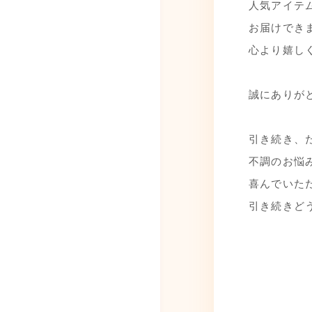
人気アイテ
お届けでき
心より嬉し
⁡
誠にありが
⁡
引き続き、
不調のお悩
喜んでいた
引き続きど
⁡