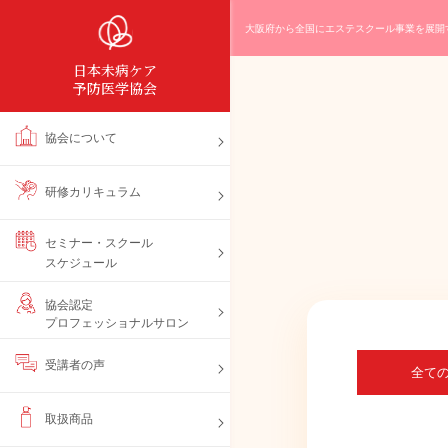
大阪府から全国にエステスクール事業を展開
日本未病ケア
予防医学協会
協会について
研修カリキュラム
セミナー・スクール
スケジュール
協会認定
プロフェッショナルサロン
受講者の声
全て
取扱商品