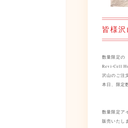
皆様沢
数量限定の
Revi-Cel
沢山のご注
本日、限定
⁡
⁡
数量限定ア
販売いたし