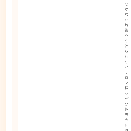
な
か
な
か
施
術
を
う
け
ら
れ
な
い
サ
ロ
ン
様
♡
ぜ
ひ
体
験
会
に
お