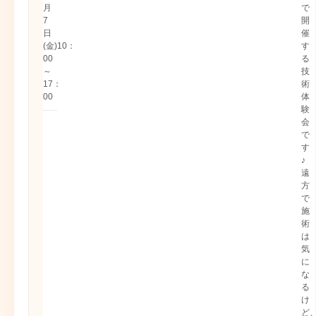
月
で
7
開
日
催
(金)10：
す
00
る
～
技
17：
術
00
体
験
会
で
す
♪
遠
方
で
施
術
は
気
に
な
る
け
ど