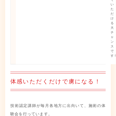
い
た
だ
け
る
大
チ
ャ
ン
ス
で
す
体感いただくだけで虜になる！
技術認定講師が毎月各地方に出向いて、施術の体
験会を行っています。