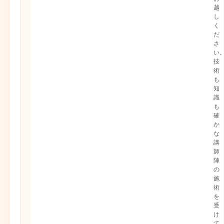
越
し
く
だ
さ
い
技
術
も
知
識
も
確
か
な
講
師
陣
の
施
術
を
受
け
て