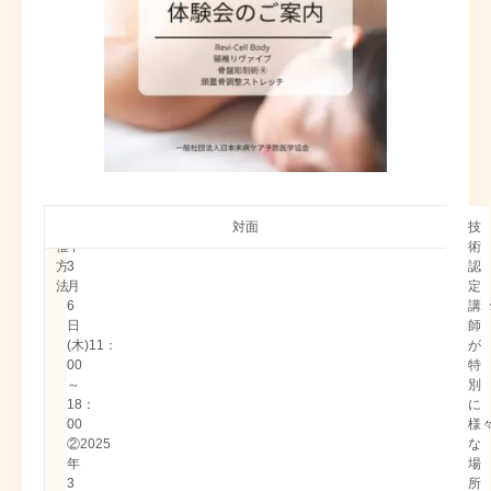
開
開
①2025
対面
会
講
セ
シ
中
技
催
催
年
場
師
ミ
ェ
川
術
日
方
3
ナ
ア
講
認
時
法
月
ー
サ
師
定
6
概
ロ
野
講
日
要
ン
村
師
(木)11：
み
講
が
00
ち
師
特
～
ひ
別
18：
ら
に
00
き
様
②2025
な
年
場
3
所