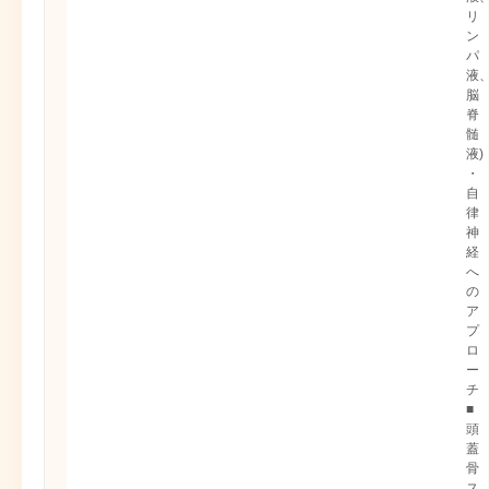
リ
ン
パ
液
脳
脊
髄
液)
・
自
律
神
経
へ
の
ア
プ
ロ
ー
チ
■
頭
蓋
骨
ス