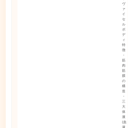
ヴ
ァ
イ
セ
ル
ボ
デ
ィ
特
徴
・
筋
肉
筋
膜
の
構
造
・
三
大
体
液
(血
液