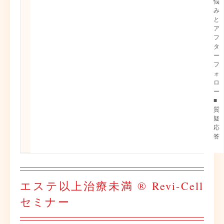
悩
み
と
ア
フ
タ
ー
フ
ォ
ロ
ー
■
質
疑
応
答
エステ以上治療未満 ® Revi-Cell
セミナー