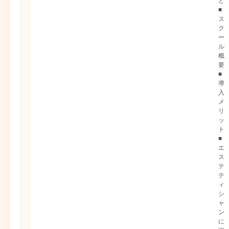
と
■
ス
ク
ー
ル
概
要
■
導
入
メ
リ
ッ
ト
■
エ
ス
テ
テ
ィ
シ
ャ
ン
に