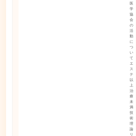
医
学
協
会
の
活
動
に
つ
い
て
エ
ス
テ
以
上
治
療
未
満
技
術
理
論
リ