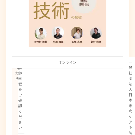
開
開
各
オンライン
会
講
セ
ZO
技
一
催
催
講
場
師
ミ
術
般
日
方
師
ナ
講
社
時
法
日
ー
師
団
程
概
4
法
を
要
名
人
ご
日
確
本
認
未
く
病
だ
ケ
さ
ア
い
予
防