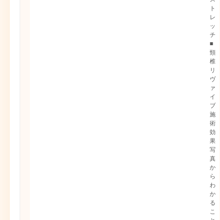
ト
レ
ッ
チ
■
頸
椎
リ
ヴ
ァ
イ
ブ
施
術
効
果
写
真
か
ら
わ
か
る
こ