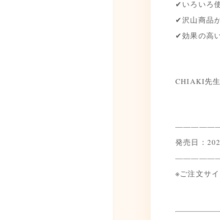
✔いろいろ
✔沢山商品
✔効果の高
CHIAKI
—————
発売日：202
—————
※ご注文サ