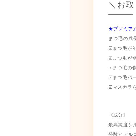
＼お取
★プレミア
まつ毛の成
☑まつ毛が
☑まつ毛が
☑まつ毛の
☑まつ毛パ
☑マスカラ
《成分》
最高純度シル
発酵ヒアルロ