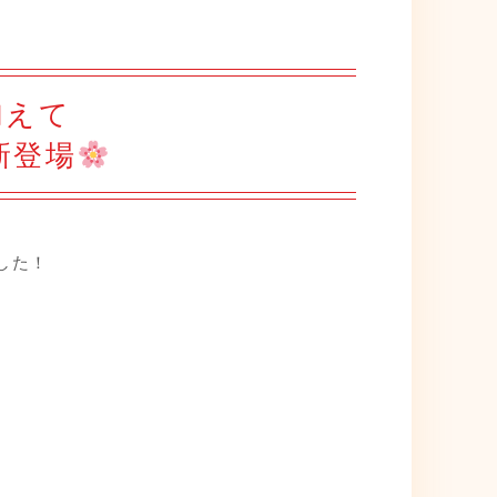
加えて
新登場
ました！