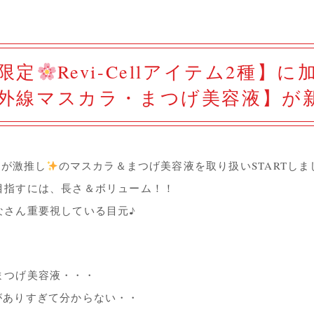
限定
Revi-Cellアイテム2種】に
外線マスカラ・まつげ美容液】が
先生が激推し
のマスカラ＆まつげ美容液を取り扱いSTARTし
目指すには、長さ＆ボリューム！！
なさん重要視している目元♪
まつげ美容液・・・
がありすぎて分からない・・