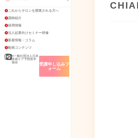
CH
これからサロンを開業される方へ
講師紹介
採用情報
法人起業向けセミナー研修
新着情報・コラム
動画コンテンツ
©一般社団法人日本
未病ケア予防医学
協会
受講申し込みフ
ォーム