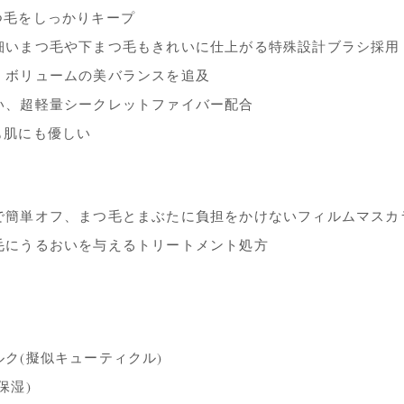
つ毛をしっかりキープ
細いまつ毛や下まつ毛もきれいに仕上がる特殊設計ブラシ採用
、ボリュームの美バランスを追及
い、超軽量シークレットファイバー配合
も肌にも優しい
で簡単オフ、まつ毛とまぶたに負担をかけないフィルムマスカ
毛にうるおいを与えるトリートメント処方
ク(擬似キューティクル)
保湿)