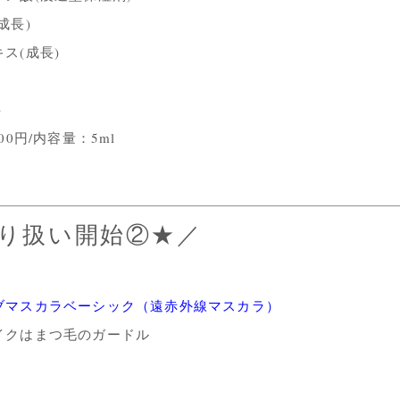
成長)
ス(成長)
)
00円/内容量：5ml
り扱い開始②★／
ブマスカラベーシック（遠赤外線マスカラ）
イクはまつ毛のガードル