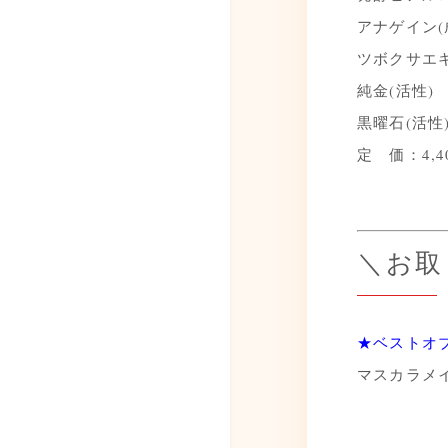
アナゲイン(
ツボクサエキ
純金(活性)
黒曜石(活性
定 価：4,4
＼お取
★ベストオ
マスカラメ