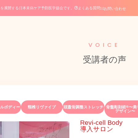
よくある質問
業を展開する日本未病ケア予防医学協会です。
お問い合わせ
VOICE
受講者の声
ルボディー
頸椎リヴァイブ
頭蓋骨調整ストレッチ
骨盤彫刻術®〜美
デザイン〜
Revi-cell Body
導入サロン