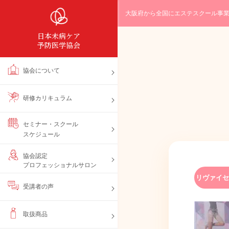
大阪府から全国にエステスクール事
日本未病ケア
予防医学協会
協会について
研修カリキュラム
セミナー・スクール
スケジュール
協会認定
プロフェッショナルサロン
リヴァイセ
受講者の声
取扱商品