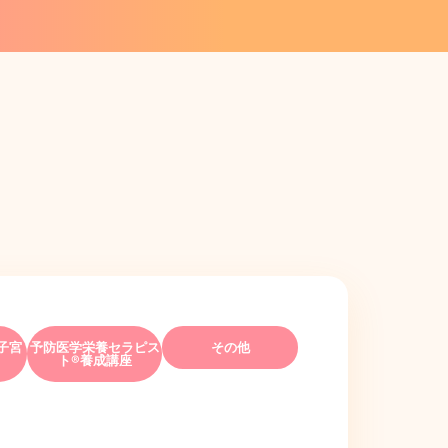
子宮
予防医学栄養セラピス
その他
ト®養成講座