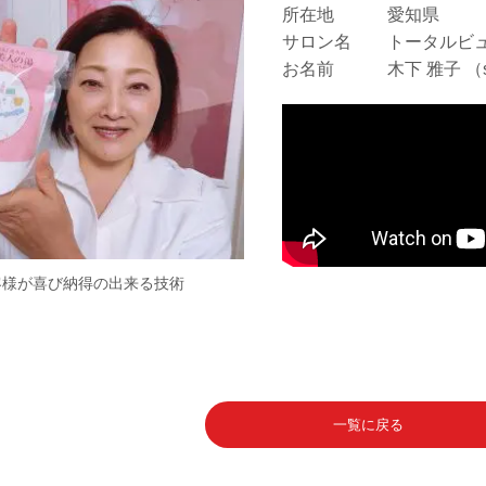
所在地
愛知県
サロン名
トータルビュ
お名前
木下 雅子 （
客様が喜び納得の出来る技術
一覧に戻る