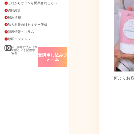
これからサロンを開業される方へ
講師紹介
採用情報
法人起業向けセミナー研修
新着情報・コラム
動画コンテンツ
©一般社団法人日本
未病ケア予防医学
協会
受講申し込みフ
ォーム
何よりお