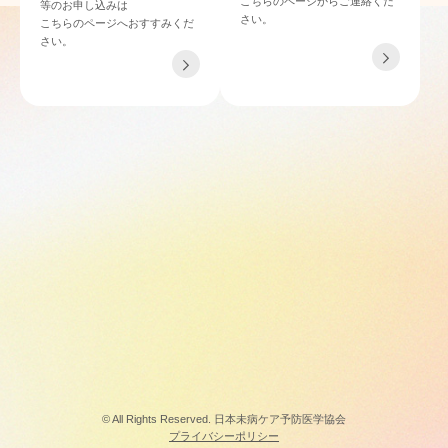
こちらのページからご連絡くだ
等のお申し込みは
さい。
こちらのページへおすすみくだ
さい。
TEL 06-4862-6433
〒532-0011 大阪府大阪市淀川区西中島4-3-21 NLCセントラルビル901
© All Rights Reserved. 日本未病ケア予防医学協会
プライバシーポリシー