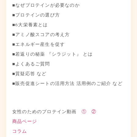
■なぜプロテインが必要なのか
■プロテインの選び方
■6大栄養素とは
■アミノ酸スコアの考え方
■エネルギー産生を促す
■若返りの秘薬 『シラジット』 とは
■よくあるご質問
■質疑応答 など
■販売促進シートの活用方法 活用例のご紹介 など
女性のためのプロテイン動画
①
②
商品ページ
コラム